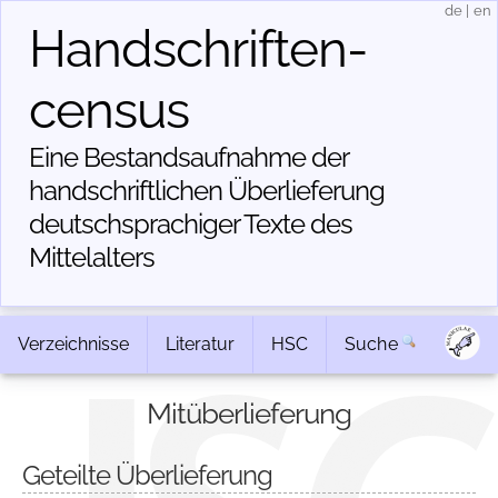
de
|
en
Handschriften­
census
Eine Bestandsaufnahme der
handschriftlichen Über­lieferung
deutschsprachiger Texte des
Mittelalters
Verzeichnisse
Literatur
HSC
Suche
Mitüberlieferung
Geteilte Überlieferung