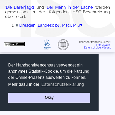
'Die Bärenjagd'
und
'Der Mann in der Lache'
werden
gemeinsam in der folgenden HSC-Beschreibung
überliefert:
■
Dresden, Landesbibl., Mscr. M 67
Handschriftencensus 2026
Impressum
|
Datenschutzerklärung
Der Handschriftencensus verwendet ein
anonymes Statistik-Cookie, um die Nutzung
der Online-Präsenz auswerten zu können.
Datenschutzerklärung
Mehr dazu in der
Okay