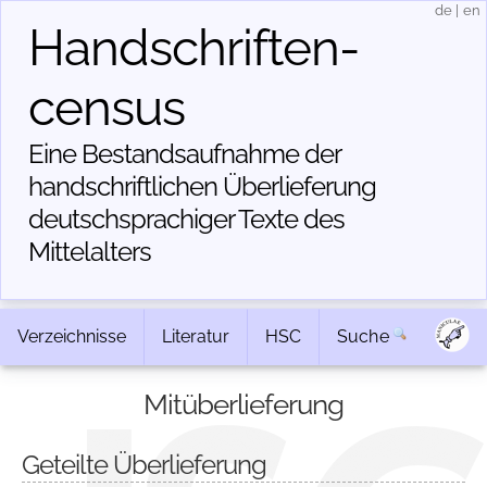
de
|
en
Handschriften­
census
Eine Bestandsaufnahme der
handschriftlichen Über­lieferung
deutschsprachiger Texte des
Mittelalters
Verzeichnisse
Literatur
HSC
Suche
Mitüberlieferung
Geteilte Überlieferung