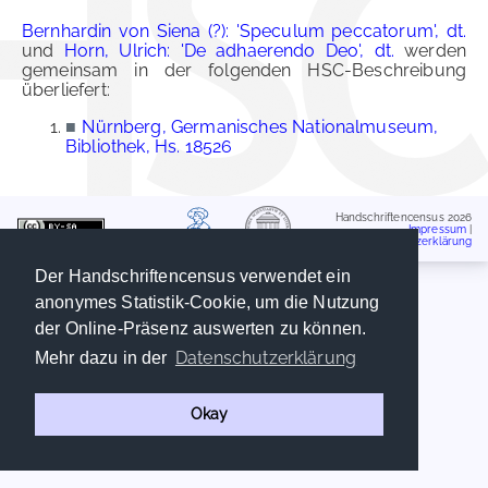
Bernhardin von Siena (?): 'Speculum peccatorum', dt.
und
Horn, Ulrich: 'De adhaerendo Deo', dt.
werden
gemeinsam in der folgenden HSC-Beschreibung
überliefert:
■
Nürnberg, Germanisches Nationalmuseum,
Bibliothek, Hs. 18526
Handschriftencensus 2026
Impressum
|
Datenschutzerklärung
Der Handschriftencensus verwendet ein
anonymes Statistik-Cookie, um die Nutzung
der Online-Präsenz auswerten zu können.
Datenschutzerklärung
Mehr dazu in der
Okay