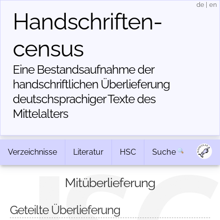
de
|
en
Handschriften­
census
Eine Bestandsaufnahme der
handschriftlichen Über­lieferung
deutschsprachiger Texte des
Mittelalters
Verzeichnisse
Literatur
HSC
Suche
Mitüberlieferung
Geteilte Überlieferung