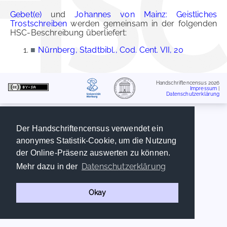
Gebet(e)
und
Johannes von Mainz: Geistliches
Trostschreiben
werden gemeinsam in der folgenden
HSC-Beschreibung überliefert:
■
Nürnberg, Stadtbibl., Cod. Cent. VII, 20
Handschriftencensus 2026
Impressum
|
Datenschutzerklärung
Der Handschriftencensus verwendet ein
anonymes Statistik-Cookie, um die Nutzung
der Online-Präsenz auswerten zu können.
Datenschutzerklärung
Mehr dazu in der
Okay