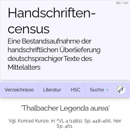
de
|
en
Handschriften­
census
Eine Bestandsaufnahme der
handschriftlichen Über­lieferung
deutschsprachiger Texte des
Mittelalters
Verzeichnisse
Literatur
HSC
Suche
'Thalbacher Legenda aurea'
2
Vgl. Konrad Kunze, in:
VL 4 (1983), Sp. 448-466, hier
Sp. 461.