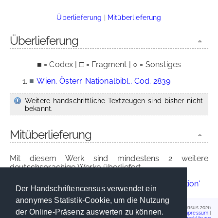
Überlieferung
|
Mitüberlieferung
Überlieferung
■ = Codex | □ = Fragment | ○ = Sonstiges
■
Wien, Österr. Nationalbibl., Cod. 2839
Weitere handschriftliche Textzeugen sind bisher nicht
bekannt.
Mitüberlieferung
Mit diesem Werk sind mindestens 2 weitere
deutschsprachige Werke überliefert.
'Der Heiligen Leben'
|
'Der Heiligen Leben, Redaktion'
Der Handschriftencensus verwendet ein
anonymes Statistik-Cookie, um die Nutzung
Handschriftencensus 2026
der Online-Präsenz auswerten zu können.
Impressum
|