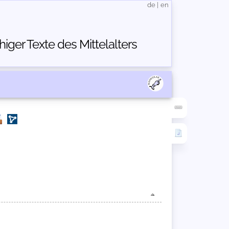
de
|
en
ger Texte des Mittelalters