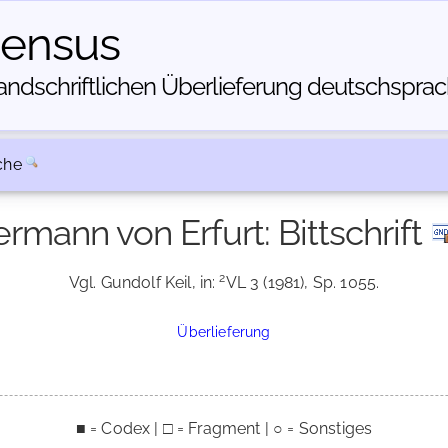
census
dschriftlichen Über­lieferung deutschsprachi
che
rmann von Erfurt: Bittschrift
2
Vgl. Gundolf Keil, in:
VL 3 (1981), Sp. 1055.
Überlieferung
■ = Codex | □ = Fragment | ○ = Sonstiges