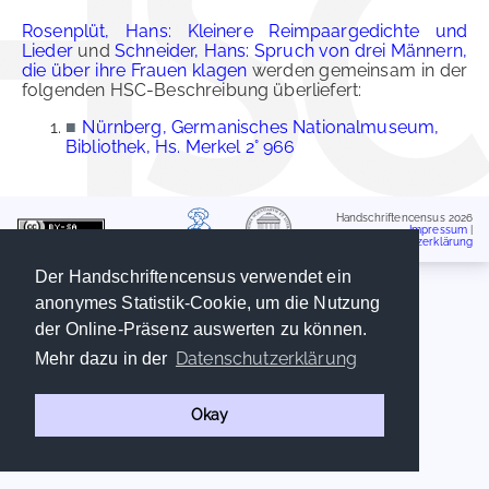
Rosenplüt, Hans: Kleinere Reimpaargedichte und
Lieder
und
Schneider, Hans: Spruch von drei Männern,
die über ihre Frauen klagen
werden gemeinsam in der
folgenden HSC-Beschreibung überliefert:
■
Nürnberg, Germanisches Nationalmuseum,
Bibliothek, Hs. Merkel 2° 966
Handschriftencensus 2026
Impressum
|
Datenschutzerklärung
Der Handschriftencensus verwendet ein
anonymes Statistik-Cookie, um die Nutzung
der Online-Präsenz auswerten zu können.
Datenschutzerklärung
Mehr dazu in der
Okay