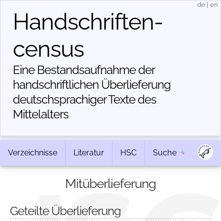
de
|
en
Handschriften­
census
Eine Bestandsaufnahme der
handschriftlichen Über­lieferung
deutschsprachiger Texte des
Mittelalters
Verzeichnisse
Literatur
HSC
Suche
Mitüberlieferung
Geteilte Überlieferung