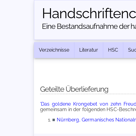
Handschriften­
Eine Bestandsaufnahme der han
Verzeichnisse
Literatur
HSC
Su
Geteilte Überlieferung
'Das goldene Krongebet von zehn Freud
gemeinsam in der folgenden HSC-Beschrei
■
Nürnberg, Germanisches Nationalm