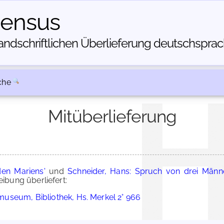
census
dschriftlichen Über­lieferung deutschsprachi
che
Mitüberlieferung
en Mariens'
und
Schneider, Hans: Spruch von drei Männe
bung überliefert:
useum, Bibliothek, Hs. Merkel 2° 966