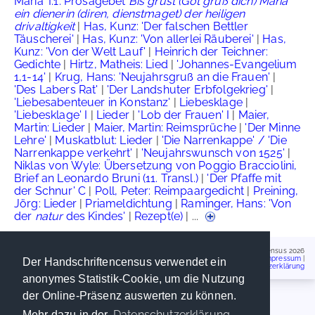
Maria' I.1: Prosagebet
Bis grüst (Got grüß dich) Maria
ein dienerin (diren, dienstmaget) der heiligen
drivaltigkeit
|
Has, Kunz: 'Der falschen Bettler
Täuscherei'
|
Has, Kunz: 'Von allerlei Räuberei'
|
Has,
Kunz: 'Von der Welt Lauf'
|
Heinrich der Teichner:
Gedichte
|
Hirtz, Matheis: Lied
|
'Johannes-Evangelium
1,1-14'
|
Krug, Hans: 'Neujahrsgruß an die Frauen'
|
'Des Labers Rat'
|
'Der Landshuter Erbfolgekrieg'
|
'Liebesabenteuer in Konstanz'
|
Liebesklage
|
'Liebesklage' I
|
Lieder
|
'Lob der Frauen' I
|
Maier,
Martin: Lieder
|
Maier, Martin: Reimsprüche
|
'Der Minne
Lehre'
|
Muskatblut: Lieder
|
'Die Narrenkappe' / 'Die
Narrenkappe verkehrt'
|
'Neujahrswunsch von 1525'
|
Niklas von Wyle: Übersetzung von Poggio Bracciolini,
Brief an Leonardo Bruni (11. Transl.)
|
'Der Pfaffe mit
der Schnur' C
|
Poll, Peter: Reimpaargedicht
|
Preining,
Jörg: Lieder
|
Priameldichtung
|
Raminger, Hans: 'Von
der
natur
des Kindes'
|
Rezept(e)
| ...
Handschriftencensus 2026
Impressum
|
Der Handschriftencensus verwendet ein
Datenschutzerklärung
anonymes Statistik-Cookie, um die Nutzung
der Online-Präsenz auswerten zu können.
Datenschutzerklärung
Mehr dazu in der