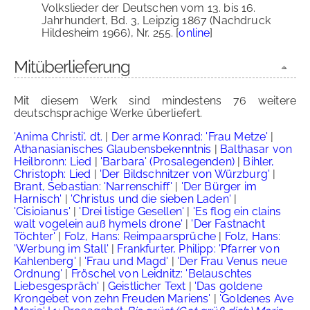
Volkslieder der Deutschen vom 13. bis 16.
Jahrhundert, Bd. 3, Leipzig 1867 (Nachdruck
Hildesheim 1966), Nr. 255. [
online
]
Mitüberlieferung
Mit diesem Werk sind mindestens 76 weitere
deutschsprachige Werke überliefert.
'Anima Christi', dt.
|
Der arme Konrad: 'Frau Metze'
|
Athanasianisches Glaubensbekenntnis
|
Balthasar von
Heilbronn: Lied
|
'Barbara' (Prosalegenden)
|
Bihler,
Christoph: Lied
|
'Der Bildschnitzer von Würzburg'
|
Brant, Sebastian: 'Narrenschiff'
|
'Der Bürger im
Harnisch'
|
'Christus und die sieben Laden'
|
'Cisioianus'
|
'Drei listige Gesellen'
|
'Es flog ein clains
walt vogelein auß hymels drone'
|
'Der Fastnacht
Töchter'
|
Folz, Hans: Reimpaarsprüche
|
Folz, Hans:
'Werbung im Stall'
|
Frankfurter, Philipp: 'Pfarrer von
Kahlenberg'
|
'Frau und Magd'
|
'Der Frau Venus neue
Ordnung'
|
Fröschel von Leidnitz: 'Belauschtes
Liebesgespräch'
|
Geistlicher Text
|
'Das goldene
Krongebet von zehn Freuden Mariens'
|
'Goldenes Ave