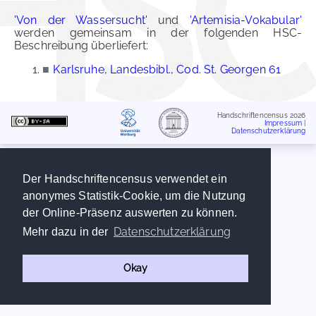
'Von der Wassersucht'
und
'Artemisia-Vokabular'
werden gemeinsam in der folgenden HSC-
Beschreibung überliefert:
■
Karlsruhe, Landesbibl., Cod. St. Georgen 61
Handschriftencensus 2026
Impressum
|
Datenschutzerklärung
Der Handschriftencensus verwendet ein
anonymes Statistik-Cookie, um die Nutzung
der Online-Präsenz auswerten zu können.
Datenschutzerklärung
Mehr dazu in der
Okay