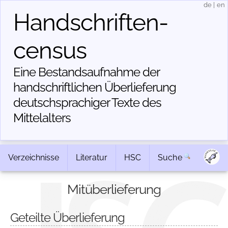
de
|
en
Handschriften­
census
Eine Bestandsaufnahme der
handschriftlichen Über­lieferung
deutschsprachiger Texte des
Mittelalters
Verzeichnisse
Literatur
HSC
Suche
Mitüberlieferung
Geteilte Überlieferung