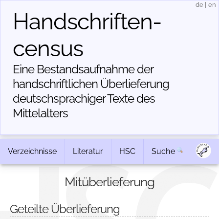
de
|
en
Handschriften­
census
Eine Bestandsaufnahme der
handschriftlichen Über­lieferung
deutschsprachiger Texte des
Mittelalters
Verzeichnisse
Literatur
HSC
Suche
Mitüberlieferung
Geteilte Überlieferung