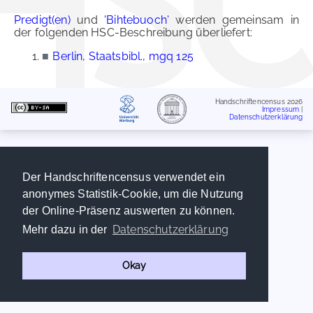
Predigt(en)
und
'Bihtebuoch'
werden gemeinsam in
der folgenden HSC-Beschreibung überliefert:
■
Berlin, Staatsbibl., mgq 125
Handschriftencensus 2026
Impressum
|
Datenschutzerklärung
Der Handschriftencensus verwendet ein
anonymes Statistik-Cookie, um die Nutzung
der Online-Präsenz auswerten zu können.
Datenschutzerklärung
Mehr dazu in der
Okay