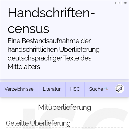
de
|
en
Handschriften­
census
Eine Bestandsaufnahme der
handschriftlichen Über­lieferung
deutschsprachiger Texte des
Mittelalters
Verzeichnisse
Literatur
HSC
Suche
Mitüberlieferung
Geteilte Überlieferung