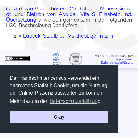
Gerard van Vliederhoven: 'Cordiale de IV novissimis',
dt.
und
Dietrich von Apolda: 'Vita S. Elisabeth', nd.
Übersetzung b
werden gemeinsam in der folgenden
HSC-Beschreibung überliefert:
■
Lübeck, Stadtbibl., Ms. theol. germ. 2° 9
Handschriftencensus 2026
Impressum
|
Datenschutzerklärung
Der Handschriftencensus verwendet ein
anonymes Statistik-Cookie, um die Nutzung
der Online-Präsenz auswerten zu können.
Datenschutzerklärung
Mehr dazu in der
Okay