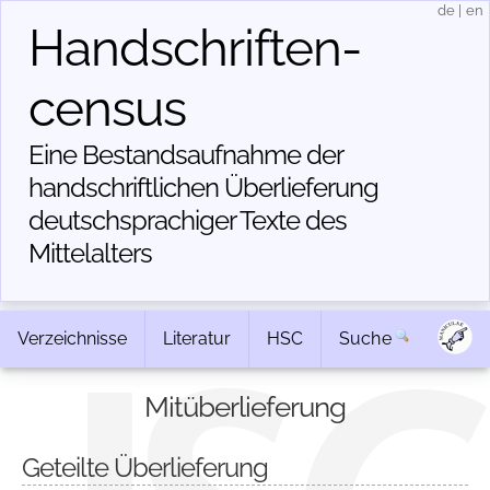
de
|
en
Handschriften­
census
Eine Bestandsaufnahme der
handschriftlichen Über­lieferung
deutschsprachiger Texte des
Mittelalters
Verzeichnisse
Literatur
HSC
Suche
Mitüberlieferung
Geteilte Überlieferung