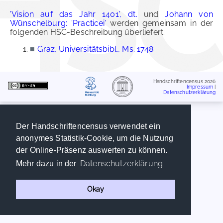
'Vision auf das Jahr 1401', dt.
und
Johann von
Wünschelburg: 'Practicei'
werden gemeinsam in der
folgenden HSC-Beschreibung überliefert:
■
Graz, Universitätsbibl., Ms. 1748
Handschriftencensus 2026
Impressum
|
Datenschutzerklärung
Der Handschriftencensus verwendet ein
anonymes Statistik-Cookie, um die Nutzung
der Online-Präsenz auswerten zu können.
Datenschutzerklärung
Mehr dazu in der
Okay