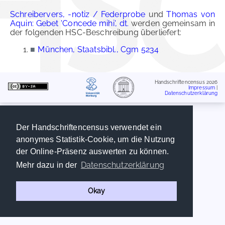
Schreibervers, -notiz / Federprobe
und
Thomas von
Aquin: Gebet 'Concede mihi', dt.
werden gemeinsam in
der folgenden HSC-Beschreibung überliefert:
■
München, Staatsbibl., Cgm 5234
Handschriftencensus 2026
Impressum
|
Datenschutzerklärung
Der Handschriftencensus verwendet ein
anonymes Statistik-Cookie, um die Nutzung
der Online-Präsenz auswerten zu können.
Datenschutzerklärung
Mehr dazu in der
Okay