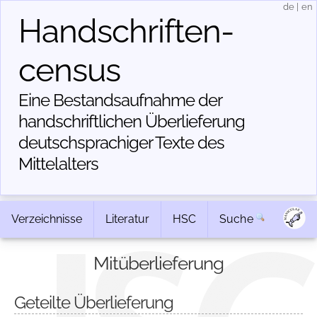
de
|
en
Handschriften­
census
Eine Bestandsaufnahme der
handschriftlichen Über­lieferung
deutschsprachiger Texte des
Mittelalters
Verzeichnisse
Literatur
HSC
Suche
Mitüberlieferung
Geteilte Überlieferung