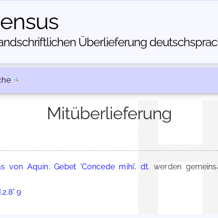
census
dschriftlichen Über­lieferung deutschsprachi
che
Mitüberlieferung
 von Aquin: Gebet 'Concede mihi', dt.
werden gemeinsa
.2.8° 9