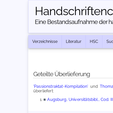
Handschriften­
Eine Bestandsaufnahme der han
Verzeichnisse
Literatur
HSC
Su
Geteilte Überlieferung
'Passionstraktat-Kompilation'
und
Thomas
überliefert:
■
Augsburg, Universitätsbibl., Cod. III