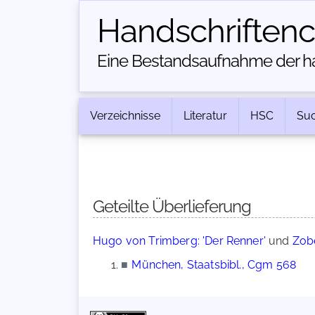
Handschriften­
Eine Bestandsaufnahme der han
Verzeichnisse
Literatur
HSC
Su
Geteilte Überlieferung
Hugo von Trimberg: 'Der Renner'
und
Zobe
■
München, Staatsbibl., Cgm 568