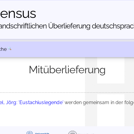
census
dschriftlichen Über­lieferung deutschsprachi
che
Mitüberlieferung
l, Jörg: 'Eustachiuslegende'
werden gemeinsam in der folg