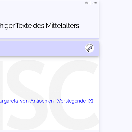
de
|
en
ger Texte des Mittelalters
argareta von Antiochien' (Verslegende IX)