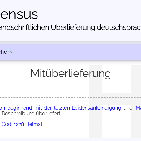
census
dschriftlichen Über­lieferung deutschsprachi
che
Mitüberlieferung
on beginnend mit der letzten Leidensankündigung
und
'M
Beschreibung überliefert:
 Cod. 1228 Helmst.