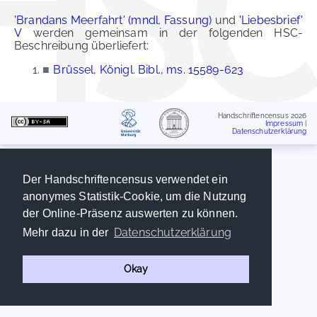
'Brandans Meerfahrt' (mndl. Fassung)
und
'Liebesbrief'
V
werden gemeinsam in der folgenden HSC-
Beschreibung überliefert:
■
Brüssel, Königl. Bibl., ms. 15589-623
Handschriftencensus 2026
Impressum
|
Datenschutzerklärung
Der Handschriftencensus verwendet ein
anonymes Statistik-Cookie, um die Nutzung
der Online-Präsenz auswerten zu können.
Datenschutzerklärung
Mehr dazu in der
Okay