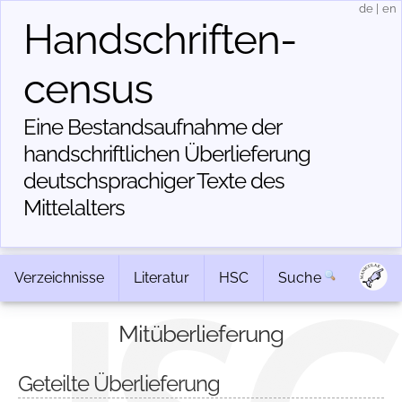
de
|
en
Handschriften­
census
Eine Bestandsaufnahme der
handschriftlichen Über­lieferung
deutschsprachiger Texte des
Mittelalters
Verzeichnisse
Literatur
HSC
Suche
Mitüberlieferung
Geteilte Überlieferung