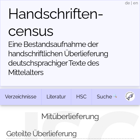
de
|
en
Handschriften­
census
Eine Bestandsaufnahme der
handschriftlichen Über­lieferung
deutschsprachiger Texte des
Mittelalters
Verzeichnisse
Literatur
HSC
Suche
Mitüberlieferung
Geteilte Überlieferung