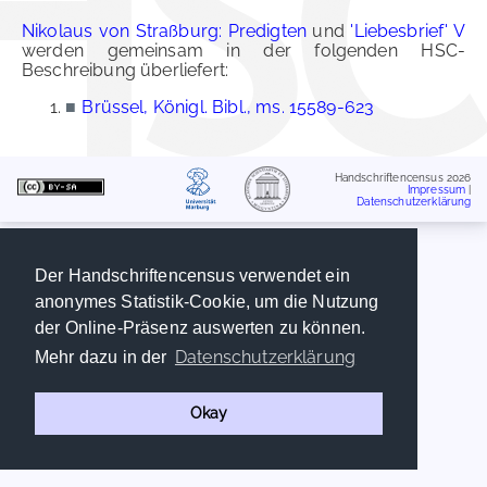
Nikolaus von Straßburg: Predigten
und
'Liebesbrief' V
werden gemeinsam in der folgenden HSC-
Beschreibung überliefert:
■
Brüssel, Königl. Bibl., ms. 15589-623
Handschriftencensus 2026
Impressum
|
Datenschutzerklärung
Der Handschriftencensus verwendet ein
anonymes Statistik-Cookie, um die Nutzung
der Online-Präsenz auswerten zu können.
Datenschutzerklärung
Mehr dazu in der
Okay