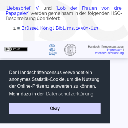
'Liebesbrief' V
und
'Lob der Frauen von drei
Papageien'
werden gemeinsam in der folgenden HSC-
Beschreibung überliefert:
■
Brüssel, Königl. Bibl., ms. 15589-623
Handschriftencensus 2026
Impressum
|
Datenschutzerklärung
Der Handschriftencensus verwendet ein
anonymes Statistik-Cookie, um die Nutzung
der Online-Präsenz auswerten zu können.
Datenschutzerklärung
Mehr dazu in der
Okay