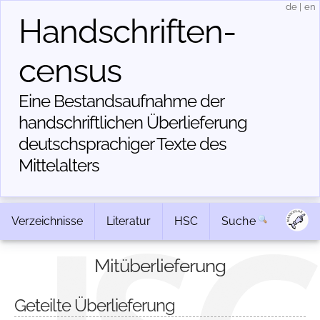
de
|
en
Handschriften­
census
Eine Bestandsaufnahme der
handschriftlichen Über­lieferung
deutschsprachiger Texte des
Mittelalters
Verzeichnisse
Literatur
HSC
Suche
Mitüberlieferung
Geteilte Überlieferung