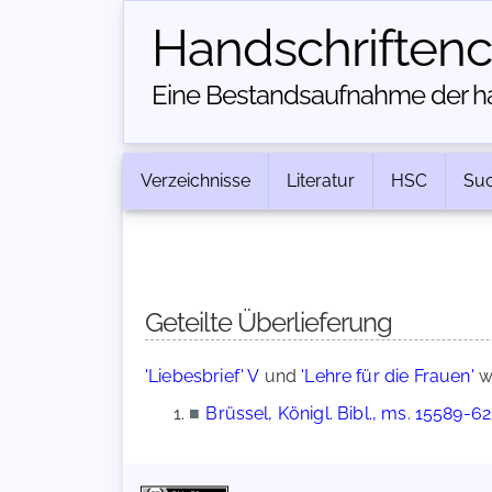
Handschriften­
Eine Bestandsaufnahme der han
Verzeichnisse
Literatur
HSC
Su
Geteilte Überlieferung
'Liebesbrief' V
und
'Lehre für die Frauen'
w
■
Brüssel, Königl. Bibl., ms. 15589-6