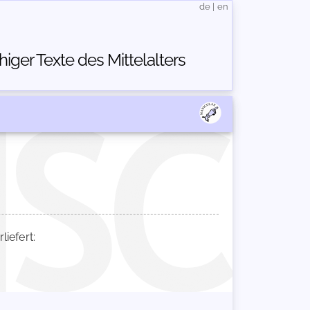
de
|
en
ger Texte des Mittelalters
iefert: