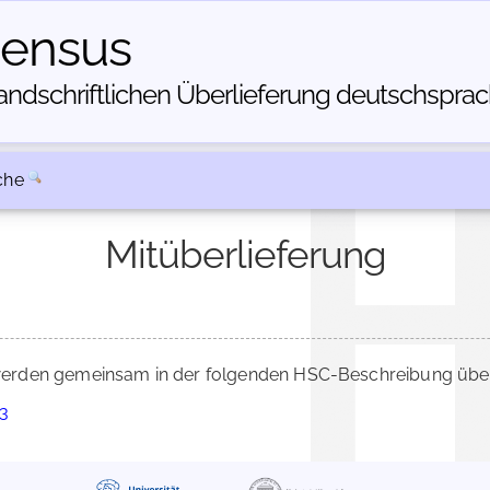
census
dschriftlichen Über­lieferung deutschsprachi
che
Mitüberlieferung
erden gemeinsam in der folgenden HSC-Beschreibung überl
23