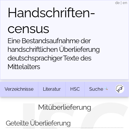
de
|
en
Handschriften­
census
Eine Bestandsaufnahme der
handschriftlichen Über­lieferung
deutschsprachiger Texte des
Mittelalters
Verzeichnisse
Literatur
HSC
Suche
Mitüberlieferung
Geteilte Überlieferung