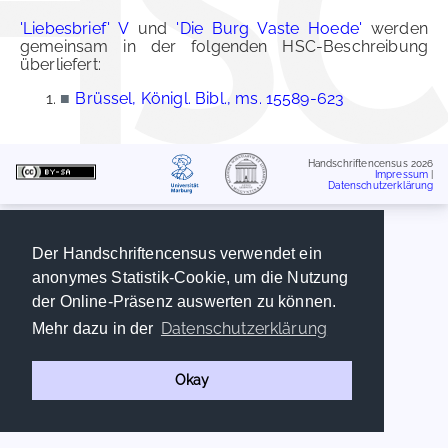
'Liebesbrief' V
und
'Die Burg Vaste Hoede'
werden
gemeinsam in der folgenden HSC-Beschreibung
überliefert:
■
Brüssel, Königl. Bibl., ms. 15589-623
Handschriftencensus 2026
Impressum
|
Datenschutzerklärung
Der Handschriftencensus verwendet ein
anonymes Statistik-Cookie, um die Nutzung
der Online-Präsenz auswerten zu können.
Datenschutzerklärung
Mehr dazu in der
Okay