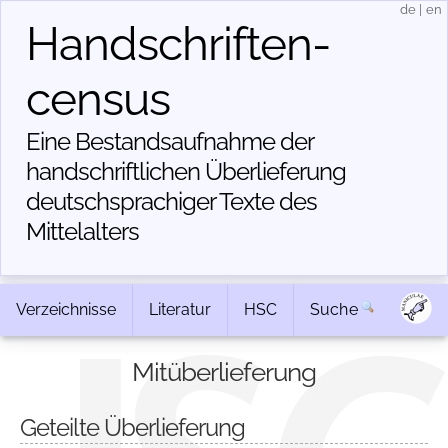
de
|
en
Handschriften­
census
Eine Bestandsaufnahme der
handschriftlichen Über­lieferung
deutschsprachiger Texte des
Mittelalters
Verzeichnisse
Literatur
HSC
Suche
Mitüberlieferung
Geteilte Überlieferung