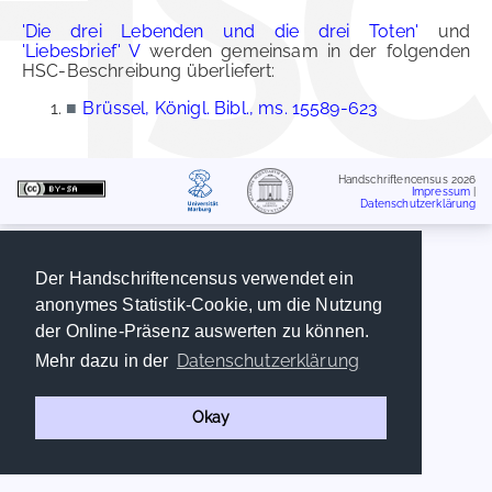
'Die drei Lebenden und die drei Toten'
und
'Liebesbrief' V
werden gemeinsam in der folgenden
HSC-Beschreibung überliefert:
■
Brüssel, Königl. Bibl., ms. 15589-623
Handschriftencensus 2026
Impressum
|
Datenschutzerklärung
Der Handschriftencensus verwendet ein
anonymes Statistik-Cookie, um die Nutzung
der Online-Präsenz auswerten zu können.
Datenschutzerklärung
Mehr dazu in der
Okay