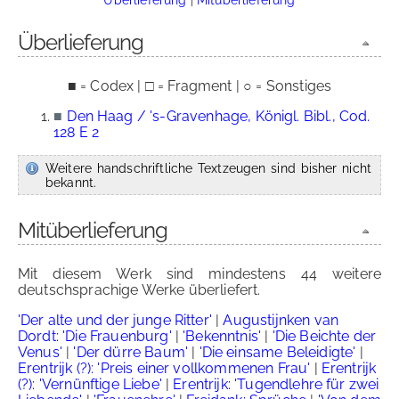
Überlieferung
■ = Codex | □ = Fragment | ○ = Sonstiges
■
Den Haag / 's-Gravenhage, Königl. Bibl., Cod.
128 E 2
Weitere handschriftliche Textzeugen sind bisher nicht
bekannt.
Mitüberlieferung
Mit diesem Werk sind mindestens 44 weitere
deutschsprachige Werke überliefert.
'Der alte und der junge Ritter'
|
Augustijnken van
Dordt: 'Die Frauenburg'
|
'Bekenntnis'
|
'Die Beichte der
Venus'
|
'Der dürre Baum'
|
'Die einsame Beleidigte'
|
Erentrijk (?): 'Preis einer vollkommenen Frau'
|
Erentrijk
(?): 'Vernünftige Liebe'
|
Erentrijk: 'Tugendlehre für zwei