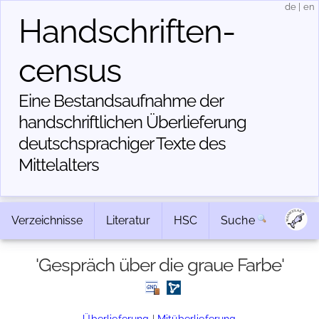
de
|
en
Handschriften­
census
Eine Bestandsaufnahme der
handschriftlichen Über­lieferung
deutschsprachiger Texte des
Mittelalters
Verzeichnisse
Literatur
HSC
Suche
'Gespräch über die graue Farbe'
Überlieferung
|
Mitüberlieferung