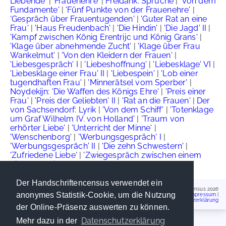
Liebende'
|
'Frauenehre'
|
Freidank: Sprüche
|
'Von dem
Fundamente'
|
'Fünf Punkte von der Frauenehre'
|
'Gespräch über Frauentugenden'
|
'Guter Rat an eine
Frau'
|
'Haus Freudenbach'
|
'Die Hindin'
|
'Die Jagd' II
|
'Kampf zwischen König Erentrijc und König Grans'
|
'Klage über abnehmende Zucht'
|
'Klage über Frau
Wankelmut'
|
'Von den Kleidern der Frauen'
|
'Liebesgespräch' I
|
'Liebeshoffnung'
|
'Liebesklage' VI
|
'Liebesklage einer Frau' II
|
'Liebespein'
|
'Lob einer
tugendhaften Frau'
|
'Minnerätsel vom Sperber'
|
Noydekijn: 'Die Waffen des Königs Ehre'
|
'Preis einer
Frau'
|
'Preis der Geliebten' II
|
'Rat an die Frauen'
|
Der
von Sachsendorf: Lyrik
|
'Von dem Schiff'
|
'Totenklage
um Graf Wilhelm IV. von Holland'
|
'Traum von
erhörter Liebe'
|
'Unterricht der Minne'
|
'Wenschenborg'
|
'Werbungsgespräch' I
|
'Werbungsgespräch' II
|
'Die zehn Schwestern'
|
'Zufriedene Liebe'
|
'Zwiegespräch zwischen einem
Ritter und einer Dame'
Der Handschriftencensus verwendet ein
Handschriftencensus 2026
anonymes Statistik-Cookie, um die Nutzung
Impressum
|
Datenschutzerklärung
der Online-Präsenz auswerten zu können.
Datenschutzerklärung
Mehr dazu in der