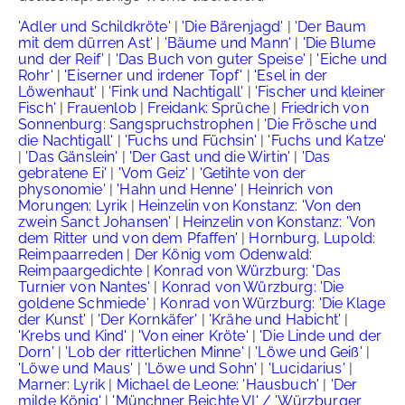
'Adler und Schildkröte'
|
'Die Bärenjagd'
|
'Der Baum
mit dem dürren Ast'
|
'Bäume und Mann'
|
'Die Blume
und der Reif'
|
'Das Buch von guter Speise'
|
'Eiche und
Rohr'
|
'Eiserner und irdener Topf'
|
'Esel in der
Löwenhaut'
|
'Fink und Nachtigall'
|
'Fischer und kleiner
Fisch'
|
Frauenlob
|
Freidank: Sprüche
|
Friedrich von
Sonnenburg: Sangspruchstrophen
|
'Die Frösche und
die Nachtigall'
|
'Fuchs und Füchsin'
|
'Fuchs und Katze'
|
'Das Gänslein'
|
'Der Gast und die Wirtin'
|
'Das
gebratene Ei'
|
'Vom Geiz'
|
'Getihte von der
physonomie'
|
'Hahn und Henne'
|
Heinrich von
Morungen: Lyrik
|
Heinzelin von Konstanz: 'Von den
zwein Sanct Johansen'
|
Heinzelin von Konstanz: 'Von
dem Ritter und von dem Pfaffen'
|
Hornburg, Lupold:
Reimpaarreden
|
Der König vom Odenwald:
Reimpaargedichte
|
Konrad von Würzburg: 'Das
Turnier von Nantes'
|
Konrad von Würzburg: 'Die
goldene Schmiede'
|
Konrad von Würzburg: 'Die Klage
der Kunst'
|
'Der Kornkäfer'
|
'Krähe und Habicht'
|
'Krebs und Kind'
|
'Von einer Kröte'
|
'Die Linde und der
Dorn'
|
'Lob der ritterlichen Minne'
|
'Löwe und Geiß'
|
'Löwe und Maus'
|
'Löwe und Sohn'
|
'Lucidarius'
|
Marner: Lyrik
|
Michael de Leone: 'Hausbuch'
|
'Der
milde König'
|
'Münchner Beichte VI' / 'Würzburger