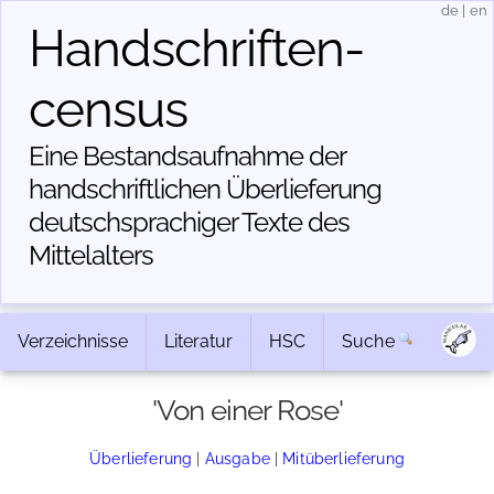
de
|
en
Handschriften­
census
Eine Bestandsaufnahme der
handschriftlichen Über­lieferung
deutschsprachiger Texte des
Mittelalters
Verzeichnisse
Literatur
HSC
Suche
'Von einer Rose'
Überlieferung
|
Ausgabe
|
Mitüberlieferung