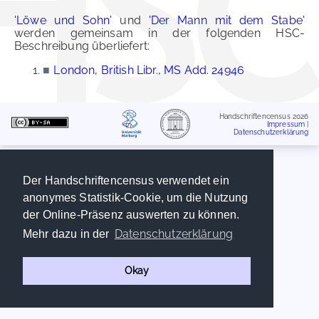
'Löwe und Sohn'
und
'Der Mann mit dem Stabe'
werden gemeinsam in der folgenden HSC-
Beschreibung überliefert:
■
London, British Libr., MS Add. 24946
Handschriftencensus 2026
Impressum
|
Datenschutzerklärung
Der Handschriftencensus verwendet ein
anonymes Statistik-Cookie, um die Nutzung
der Online-Präsenz auswerten zu können.
Datenschutzerklärung
Mehr dazu in der
Okay