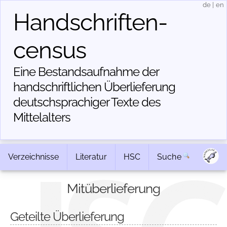
de
|
en
Handschriften­
census
Eine Bestandsaufnahme der
handschriftlichen Über­lieferung
deutschsprachiger Texte des
Mittelalters
Verzeichnisse
Literatur
HSC
Suche
Mitüberlieferung
Geteilte Überlieferung