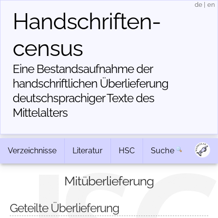
de
|
en
Handschriften­
census
Eine Bestandsaufnahme der
handschriftlichen Über­lieferung
deutschsprachiger Texte des
Mittelalters
Verzeichnisse
Literatur
HSC
Suche
Mitüberlieferung
Geteilte Überlieferung