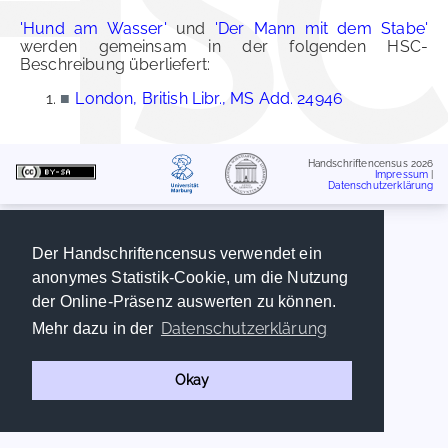
'Hund am Wasser'
und
'Der Mann mit dem Stabe'
werden gemeinsam in der folgenden HSC-
Beschreibung überliefert:
■
London, British Libr., MS Add. 24946
Handschriftencensus 2026
Impressum
|
Datenschutzerklärung
Der Handschriftencensus verwendet ein
anonymes Statistik-Cookie, um die Nutzung
der Online-Präsenz auswerten zu können.
Datenschutzerklärung
Mehr dazu in der
Okay