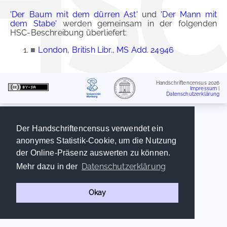
'Der Baum mit dem dürren Ast'
und
'Der Mann mit
dem Stabe'
werden gemeinsam in der folgenden
HSC-Beschreibung überliefert:
■
London, British Libr., MS Add. 24946
Handschriftencensus 2026
Impressum
|
Datenschutzerklärung
Der Handschriftencensus verwendet ein
anonymes Statistik-Cookie, um die Nutzung
der Online-Präsenz auswerten zu können.
Datenschutzerklärung
Mehr dazu in der
Okay