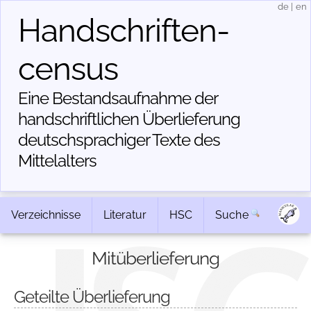
de
|
en
Handschriften­
census
Eine Bestandsaufnahme der
handschriftlichen Über­lieferung
deutschsprachiger Texte des
Mittelalters
Verzeichnisse
Literatur
HSC
Suche
Mitüberlieferung
Geteilte Überlieferung