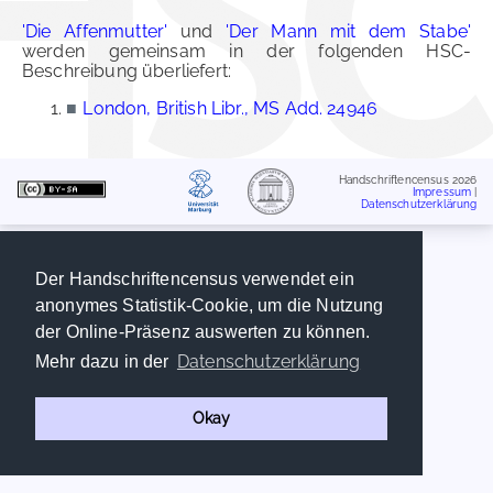
'Die Affenmutter'
und
'Der Mann mit dem Stabe'
werden gemeinsam in der folgenden HSC-
Beschreibung überliefert:
■
London, British Libr., MS Add. 24946
Handschriftencensus 2026
Impressum
|
Datenschutzerklärung
Der Handschriftencensus verwendet ein
anonymes Statistik-Cookie, um die Nutzung
der Online-Präsenz auswerten zu können.
Datenschutzerklärung
Mehr dazu in der
Okay