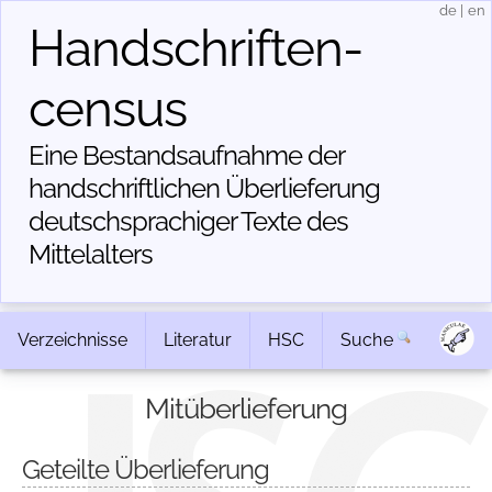
de
|
en
Handschriften­
census
Eine Bestandsaufnahme der
handschriftlichen Über­lieferung
deutschsprachiger Texte des
Mittelalters
Verzeichnisse
Literatur
HSC
Suche
Mitüberlieferung
Geteilte Überlieferung