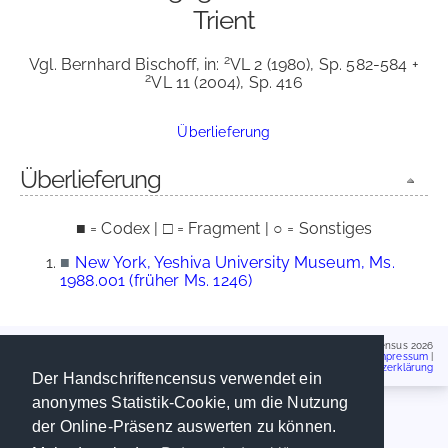
Trient
2
Vgl. Bernhard Bischoff, in:
VL 2 (1980), Sp. 582-584 +
2
VL 11 (2004), Sp. 416
Überlieferung
Überlieferung
■ = Codex | □ = Fragment | ○ = Sonstiges
■
New York, Yeshiva University Museum, Ms.
1988.001 (früher Ms. 1246)
Handschriftencensus 2026
Impressum
|
Datenschutzerklärung
Der Handschriftencensus verwendet ein
anonymes Statistik-Cookie, um die Nutzung
der Online-Präsenz auswerten zu können.