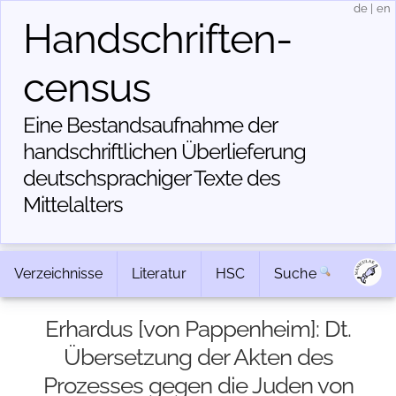
de
|
en
Handschriften­
census
Eine Bestandsaufnahme der
handschriftlichen Über­lieferung
deutschsprachiger Texte des
Mittelalters
Verzeichnisse
Literatur
HSC
Suche
Erhardus [von Pappenheim]: Dt.
Übersetzung der Akten des
Prozesses gegen die Juden von