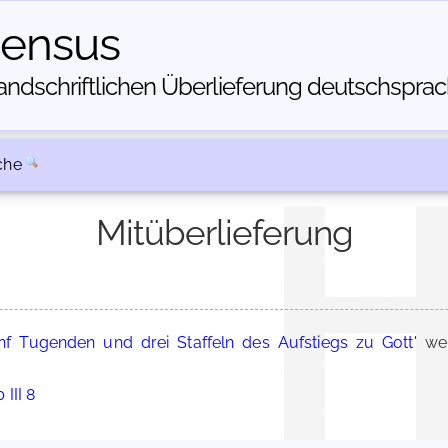
census
dschriftlichen Über­lieferung deutschsprachi
che
Mitüberlieferung
nf Tugenden und drei Staffeln des Aufstiegs zu Gott'
wer
 III 8