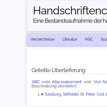
Handschriften­
Eine Bestandsaufnahme der han
Verzeichnisse
Literatur
HSC
Su
Geteilte Überlieferung
'ABC vom Altarssakrament'
und
'Von fü
Beschreibung überliefert:
■
Salzburg, Stiftsbibl. St. Peter, Cod. b