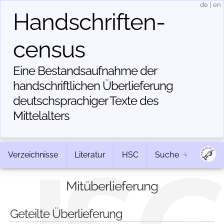
de
|
en
Handschriften­
census
Eine Bestandsaufnahme der
handschriftlichen Über­lieferung
deutschsprachiger Texte des
Mittelalters
Verzeichnisse
Literatur
HSC
Suche
Mitüberlieferung
Geteilte Überlieferung