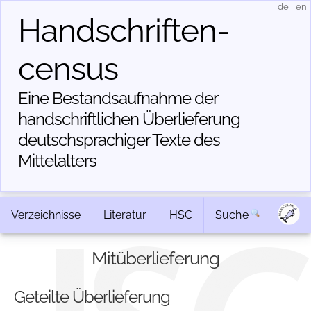
de
|
en
Handschriften­
census
Eine Bestandsaufnahme der
handschriftlichen Über­lieferung
deutschsprachiger Texte des
Mittelalters
Verzeichnisse
Literatur
HSC
Suche
Mitüberlieferung
Geteilte Überlieferung