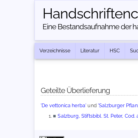
Handschriften­
Eine Bestandsaufnahme der han
Verzeichnisse
Literatur
HSC
Su
Geteilte Überlieferung
'De vettonica herba'
und
'Salzburger Pfla
■
Salzburg, Stiftsbibl. St. Peter, Cod. 