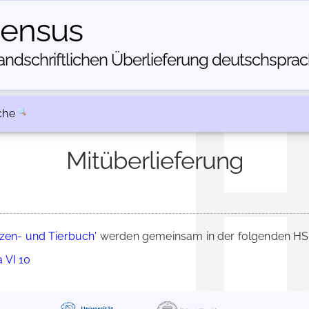
census
dschriftlichen Über­lieferung deutschsprachi
che
Mitüberlieferung
nzen- und Tierbuch'
werden gemeinsam in der folgenden HSC
a VI 10