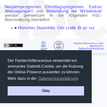
Neujahrsprognosen (Christtagsprognosen, 'Esdras'
Weissagungen')
und
'Behandlung der Wirbelsäule'
werden gemeinsam in der folgenden HSC-
Beschreibung überliefert:
■
München, Staatsbibl., Clm 17188, Bl. 97-112
Handschriftencensus 2026
Impressum
|
Datenschutzerklärung
Der Handschriftencensus verwendet ein
anonymes Statistik-Cookie, um die Nutzung
der Online-Präsenz auswerten zu können.
Datenschutzerklärung
Mehr dazu in der
Okay