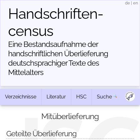
de
|
en
Handschriften­
census
Eine Bestandsaufnahme der
handschriftlichen Über­lieferung
deutschsprachiger Texte des
Mittelalters
Verzeichnisse
Literatur
HSC
Suche
Mitüberlieferung
Geteilte Überlieferung