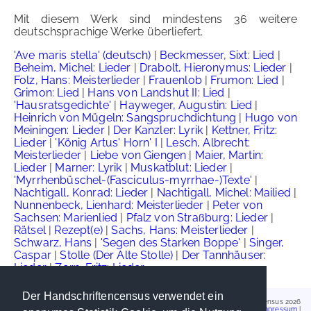
Mit diesem Werk sind mindestens 36 weitere
deutschsprachige Werke überliefert.
'Ave maris stella' (deutsch)
|
Beckmesser, Sixt: Lied
|
Beheim, Michel: Lieder
|
Drabolt, Hieronymus: Lieder
|
Folz, Hans: Meisterlieder
|
Frauenlob
|
Frumon: Lied
|
Grimon: Lied
|
Hans von Landshut II: Lied
|
'Hausratsgedichte'
|
Hayweger, Augustin: Lied
|
Heinrich von Mügeln: Sangspruchdichtung
|
Hugo von
Meiningen: Lieder
|
Der Kanzler: Lyrik
|
Kettner, Fritz:
Lieder
|
'König Artus' Horn' I
|
Lesch, Albrecht:
Meisterlieder
|
Liebe von Giengen
|
Maier, Martin:
Lieder
|
Marner: Lyrik
|
Muskatblut: Lieder
|
'Myrrhenbüschel-(Fasciculus-myrrhae-)Texte'
|
Nachtigall, Konrad: Lieder
|
Nachtigall, Michel: Mailied
|
Nunnenbeck, Lienhard: Meisterlieder
|
Peter von
Sachsen: Marienlied
|
Pfalz von Straßburg: Lieder
|
Rätsel
|
Rezept(e)
|
Sachs, Hans: Meisterlieder
|
Schwarz, Hans
|
'Segen des Starken Boppe'
|
Singer,
Caspar
|
Stolle (Der Alte Stolle)
|
Der Tannhäuser:
Lieder
|
Zorn, Fritz: Lieder
Der Handschriftencensus verwendet ein
Handschriftencensus 2026
Impressum
|