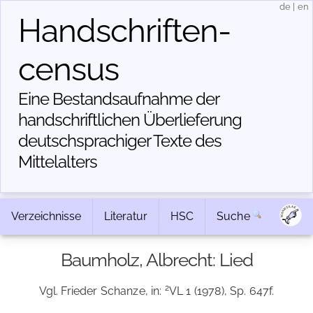
de
|
en
Handschriften­
census
Eine Bestandsaufnahme der
handschriftlichen Über­lieferung
deutschsprachiger Texte des
Mittelalters
Verzeichnisse
Literatur
HSC
Suche
Baumholz, Albrecht: Lied
2
Vgl. Frieder Schanze, in:
VL 1 (1978), Sp. 647f.