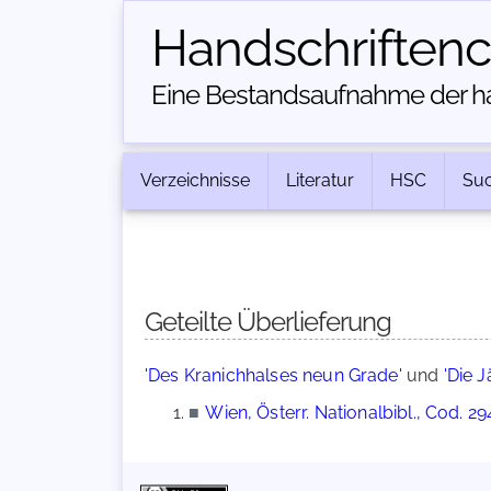
Handschriften­
Eine Bestandsaufnahme der han
Verzeichnisse
Literatur
HSC
Su
Geteilte Überlieferung
'Des Kranichhalses neun Grade'
und
'Die J
■
Wien, Österr. Nationalbibl., Cod. 29