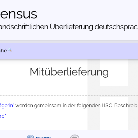
census
dschriftlichen Über­lieferung deutschsprachi
che
Mitüberlieferung
ägerin'
werden gemeinsam in der folgenden HSC-Beschreibun
40*