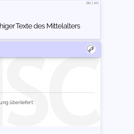
de
|
en
ger Texte des Mittelalters
g überliefert: