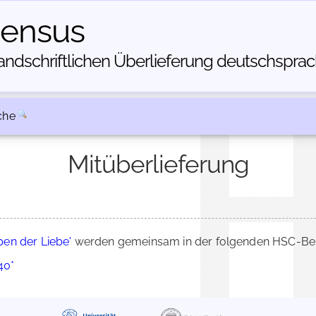
census
dschriftlichen Über­lieferung deutschsprachi
che
Mitüberlieferung
en der Liebe'
werden gemeinsam in der folgenden HSC-Besc
40*