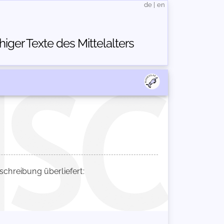
de
|
en
ger Texte des Mittelalters
hreibung überliefert: