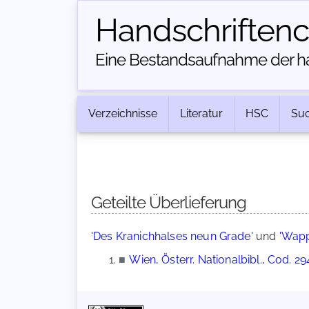
Handschriften­
Eine Bestandsaufnahme der han
Verzeichnisse
Literatur
HSC
Su
Geteilte Überlieferung
'Des Kranichhalses neun Grade'
und
'Wapp
■
Wien, Österr. Nationalbibl., Cod. 29