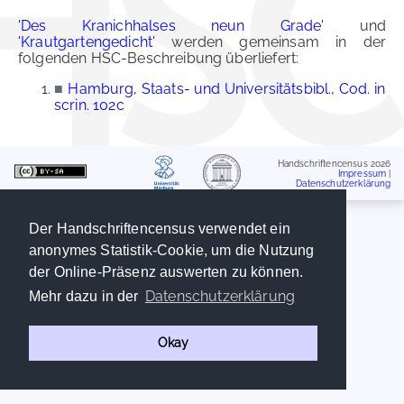
'Des Kranichhalses neun Grade'
und
'Krautgartengedicht'
werden gemeinsam in der
folgenden HSC-Beschreibung überliefert:
■
Hamburg, Staats- und Universitätsbibl., Cod. in
scrin. 102c
Handschriftencensus 2026
Impressum
|
Datenschutzerklärung
Der Handschriftencensus verwendet ein
anonymes Statistik-Cookie, um die Nutzung
der Online-Präsenz auswerten zu können.
Datenschutzerklärung
Mehr dazu in der
Okay