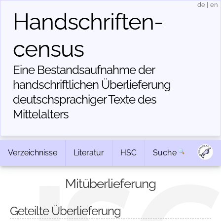
de
|
en
Handschriften­
census
Eine Bestandsaufnahme der
handschriftlichen Über­lieferung
deutschsprachiger Texte des
Mittelalters
Verzeichnisse
Literatur
HSC
Suche
Mitüberlieferung
Geteilte Überlieferung