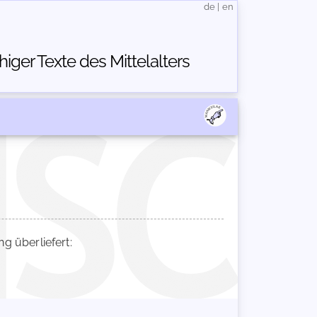
de
|
en
ger Texte des Mittelalters
 überliefert: