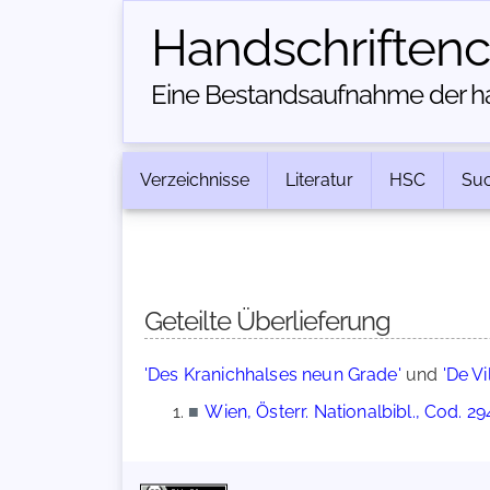
Handschriften­
Eine Bestandsaufnahme der han
Verzeichnisse
Literatur
HSC
Su
Geteilte Überlieferung
'Des Kranichhalses neun Grade'
und
'De Vi
■
Wien, Österr. Nationalbibl., Cod. 29