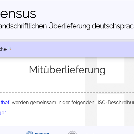
census
dschriftlichen Über­lieferung deutschsprachi
che
Mitüberlieferung
lthot'
werden gemeinsam in der folgenden HSC-Beschreibung
40*