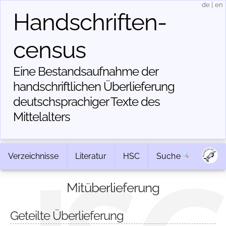
de
|
en
Handschriften­
census
Eine Bestandsaufnahme der
handschriftlichen Über­lieferung
deutschsprachiger Texte des
Mittelalters
Verzeichnisse
Literatur
HSC
Suche
Mitüberlieferung
Geteilte Überlieferung