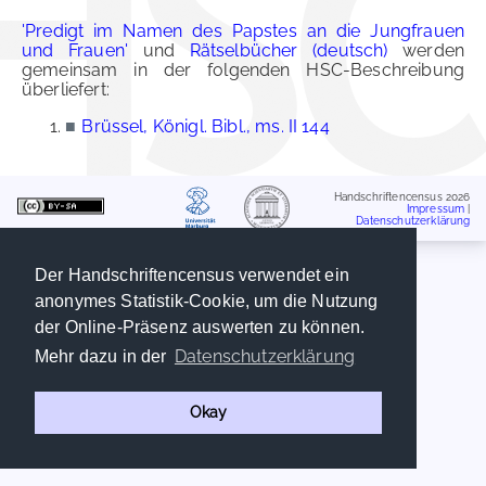
'Predigt im Namen des Papstes an die Jungfrauen
und Frauen'
und
Rätselbücher (deutsch)
werden
gemeinsam in der folgenden HSC-Beschreibung
überliefert:
■
Brüssel, Königl. Bibl., ms. II 144
Handschriftencensus 2026
Impressum
|
Datenschutzerklärung
Der Handschriftencensus verwendet ein
anonymes Statistik-Cookie, um die Nutzung
der Online-Präsenz auswerten zu können.
Datenschutzerklärung
Mehr dazu in der
Okay