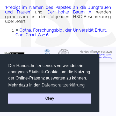
'Predigt im Namen des Papstes an die Jungfrauen
und Frauen'
und
'Der hohle Baum A'
werden
gemeinsam in der folgenden HSC-Beschreibung
überliefert:
■
Gotha, Forschungsbibl. der Universität Erfurt,
Cod. Chart. A 216
Handschriftencensus 2026
Impressum
|
Datenschutzerklärung
Der Handschriftencensus verwendet ein
anonymes Statistik-Cookie, um die Nutzung
der Online-Präsenz auswerten zu können.
Datenschutzerklärung
Mehr dazu in der
Okay