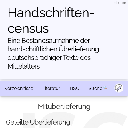
de
|
en
Handschriften­
census
Eine Bestandsaufnahme der
handschriftlichen Über­lieferung
deutschsprachiger Texte des
Mittelalters
Verzeichnisse
Literatur
HSC
Suche
Mitüberlieferung
Geteilte Überlieferung