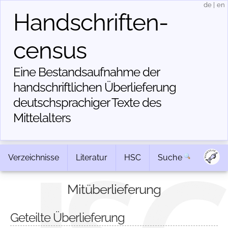
de
|
en
Handschriften­
census
Eine Bestandsaufnahme der
handschriftlichen Über­lieferung
deutschsprachiger Texte des
Mittelalters
Verzeichnisse
Literatur
HSC
Suche
Mitüberlieferung
Geteilte Überlieferung