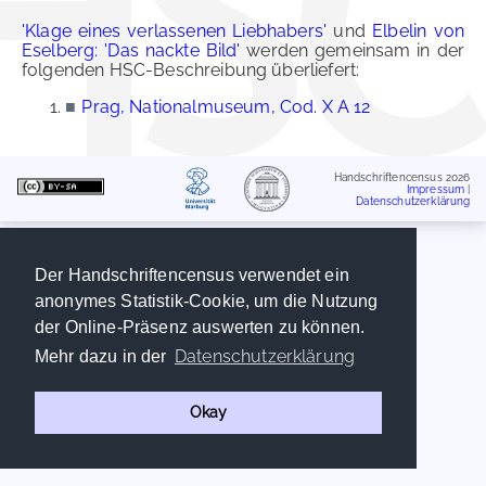
'Klage eines verlassenen Liebhabers'
und
Elbelin von
Eselberg: 'Das nackte Bild'
werden gemeinsam in der
folgenden HSC-Beschreibung überliefert:
■
Prag, Nationalmuseum, Cod. X A 12
Handschriftencensus 2026
Impressum
|
Datenschutzerklärung
Der Handschriftencensus verwendet ein
anonymes Statistik-Cookie, um die Nutzung
der Online-Präsenz auswerten zu können.
Datenschutzerklärung
Mehr dazu in der
Okay