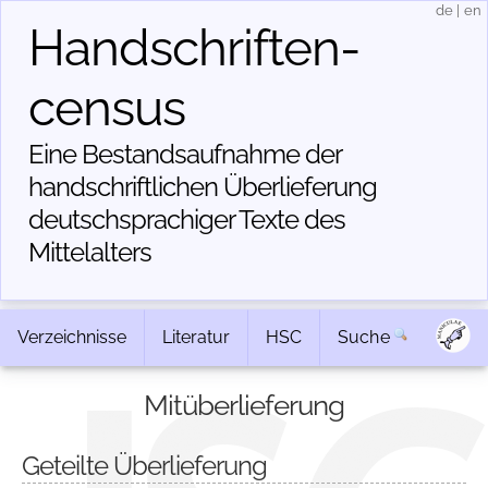
de
|
en
Handschriften­
census
Eine Bestandsaufnahme der
handschriftlichen Über­lieferung
deutschsprachiger Texte des
Mittelalters
Verzeichnisse
Literatur
HSC
Suche
Mitüberlieferung
Geteilte Überlieferung