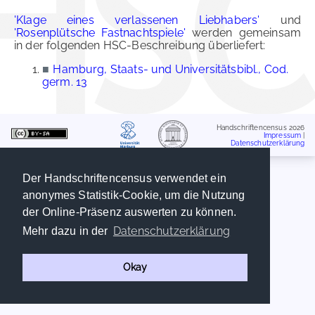
'Klage eines verlassenen Liebhabers'
und
'Rosenplütsche Fastnachtspiele'
werden gemeinsam
in der folgenden HSC-Beschreibung überliefert:
■
Hamburg, Staats- und Universitätsbibl., Cod.
germ. 13
Handschriftencensus 2026
Impressum
|
Datenschutzerklärung
Der Handschriftencensus verwendet ein
anonymes Statistik-Cookie, um die Nutzung
der Online-Präsenz auswerten zu können.
Datenschutzerklärung
Mehr dazu in der
Okay