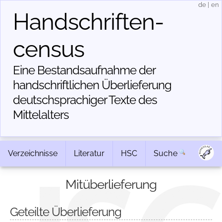
de
|
en
Handschriften­
census
Eine Bestandsaufnahme der
handschriftlichen Über­lieferung
deutschsprachiger Texte des
Mittelalters
Verzeichnisse
Literatur
HSC
Suche
Mitüberlieferung
Geteilte Überlieferung