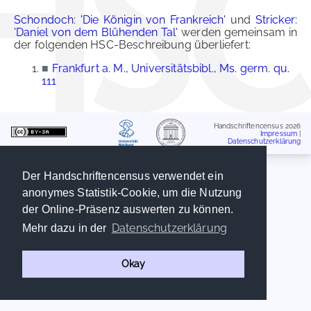
Schondoch: 'Die Königin von Frankreich'
und
Stricker:
'Daniel von dem Blühenden Tal'
werden gemeinsam in
der folgenden HSC-Beschreibung überliefert:
■
Frankfurt a. M., Universitätsbibl., Ms. germ. qu.
111
Handschriftencensus 2026
Impressum
|
Datenschutzerklärung
Der Handschriftencensus verwendet ein
anonymes Statistik-Cookie, um die Nutzung
der Online-Präsenz auswerten zu können.
Datenschutzerklärung
Mehr dazu in der
Okay