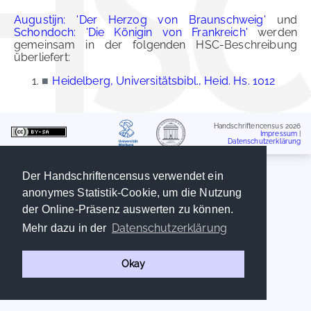
Augustijn: 'Der Herzog von Braunschweig'
und
Schondoch: 'Die Königin von Frankreich'
werden
gemeinsam in der folgenden HSC-Beschreibung
überliefert:
■
Heidelberg, Universitätsbibl., Heid. Hs. 1012
Handschriftencensus 2026
Impressum
|
Datenschutzerklärung
Der Handschriftencensus verwendet ein
anonymes Statistik-Cookie, um die Nutzung
der Online-Präsenz auswerten zu können.
Datenschutzerklärung
Mehr dazu in der
Okay