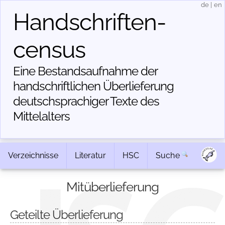
de
|
en
Handschriften­
census
Eine Bestandsaufnahme der
handschriftlichen Über­lieferung
deutschsprachiger Texte des
Mittelalters
Verzeichnisse
Literatur
HSC
Suche
Mitüberlieferung
Geteilte Überlieferung