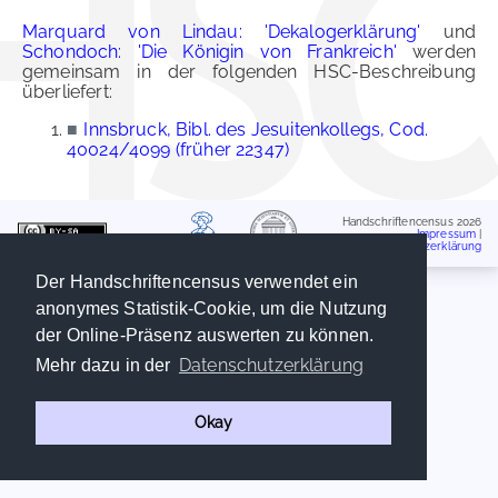
Marquard von Lindau: 'Dekalogerklärung'
und
Schondoch: 'Die Königin von Frankreich'
werden
gemeinsam in der folgenden HSC-Beschreibung
überliefert:
■
Innsbruck, Bibl. des Jesuitenkollegs, Cod.
40024/4099 (früher 22347)
Handschriftencensus 2026
Impressum
|
Datenschutzerklärung
Der Handschriftencensus verwendet ein
anonymes Statistik-Cookie, um die Nutzung
der Online-Präsenz auswerten zu können.
Datenschutzerklärung
Mehr dazu in der
Okay