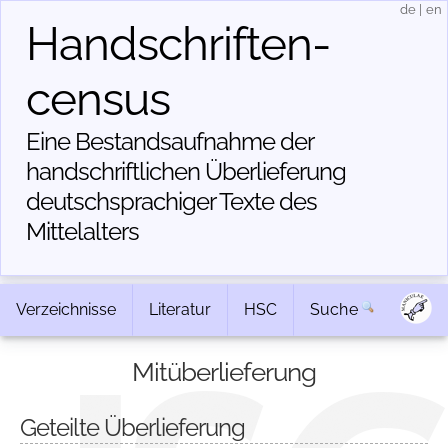
de
|
en
Handschriften­
census
Eine Bestandsaufnahme der
handschriftlichen Über­lieferung
deutschsprachiger Texte des
Mittelalters
Verzeichnisse
Literatur
HSC
Suche
Mitüberlieferung
Geteilte Überlieferung