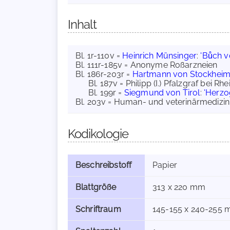
Inhalt
Bl. 1r-110v =
Heinrich Münsinger
:
'Bůch v
Bl. 111r-185v = Anonyme Roßarzneien
Bl. 186r-203r =
Hartmann von Stockhei
Bl. 187v = Philipp (I.) Pfalzgraf bei Rhe
Bl. 199r =
Siegmund von Tirol
:
'Herzo
Bl. 203v = Human- und veterinärmedizi
Kodikologie
Beschreibstoff
Papier
Blattgröße
313 x 220 mm
Schriftraum
145-155 x 240-255