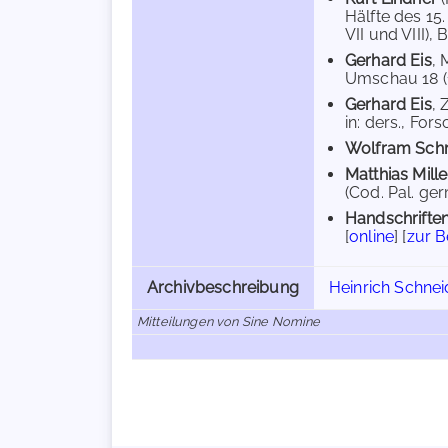
Hälfte des 15.
VII und VIII), 
Gerhard Eis
, 
Umschau 18 (19
Gerhard Eis
, 
in: ders., Fo
Wolfram Schm
Matthias Mille
(Cod. Pal. ger
Handschriften
[
online
] [
zur 
Archivbeschreibung
Heinrich Schnei
Mitteilungen von Sine Nomine