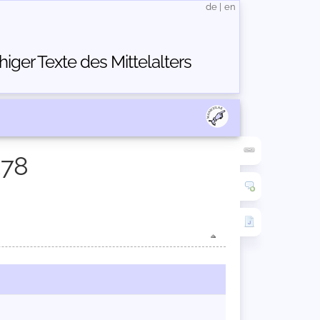
de
|
en
ger Texte des Mittelalters
378