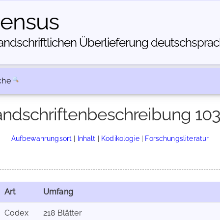
census
dschriftlichen Über­lieferung deutschsprachi
che
ndschriftenbeschreibung 10
Aufbewahrungsort
|
Inhalt
|
Kodikologie
|
Forschungsliteratur
Art
Umfang
Codex
218 Blätter