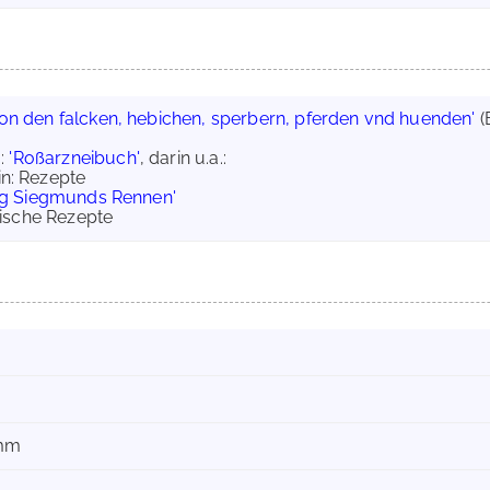
on den falcken, hebichen, sperbern, pferden vnd huenden'
(
m
:
'Roßarzneibuch'
, darin u.a.:
in: Rezepte
g Siegmunds Rennen'
nische Rezepte
 mm