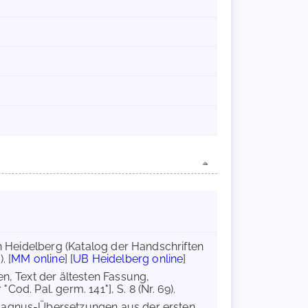
in Heidelberg (Katalog der Handschriften
. [
MM online
] [
UB Heidelberg online
]
en, Text der ältesten Fassung,
Cod. Pal. germ. 141"], S. 8 (Nr. 69).
-Magnus-Übersetzungen aus der ersten