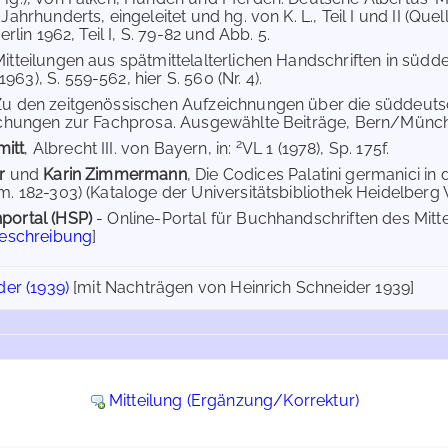
 Jahrhunderts, eingeleitet und hg. von K. L., Teil I und II (Q
Berlin 1962, Teil I, S. 79-82 und Abb. 5.
Mitteilungen aus spätmittelalterlichen Handschriften in südde
63), S. 559-562, hier S. 560 (Nr. 4).
Zu den zeitgenössischen Aufzeichnungen über die süddeuts
rschungen zur Fachprosa. Ausgewählte Beiträge, Bern/Münche
2
itt
, Albrecht III. von Bayern, in:
VL 1 (1978), Sp. 175f.
r
und
Karin Zimmermann
, Die Codices Palatini germanici in
m. 182-303) (Kataloge der Universitätsbibliothek Heidelberg 
portal (HSP)
- Online-Portal für Buchhandschriften des Mit
Beschreibung
]
der (1939)
[mit Nachträgen von Heinrich Schneider 1939]
Mitteilung (Ergänzung/Korrektur)