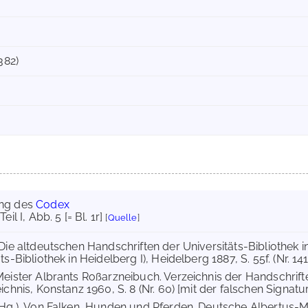
382)
ung des
Codex
 Teil I, Abb. 5 [= Bl. 1r]
[
Quelle
]
 Die altdeutschen Handschriften der Universitäts-Bibliothek 
s-Bibliothek in Heidelberg I), Heidelberg 1887, S. 55f. (Nr. 141)
Meister Albrants Roßarzneibuch. Verzeichnis der Handschrift
ichnis, Konstanz 1960, S. 8 (Nr. 60) [mit der falschen Signatur "
(Hg.), Von Falken, Hunden und Pferden. Deutsche Albertus