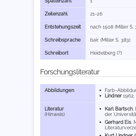
Spaltenzahl
1
Zeilenzahl
21-26
Entstehungszeit
nach 1508 (Miller S. 
Schreibsprache
bair. (Miller S. 383)
Schreibort
Heidelberg (?)
Forschungsliteratur
Abbildungen
Farb-Abbild
Lindner
1962
,
Literatur
Karl Bartsch
,
(Hinweis)
der Universität
Gerhard Eis
, 
Literaturverze
Kurt Lindner