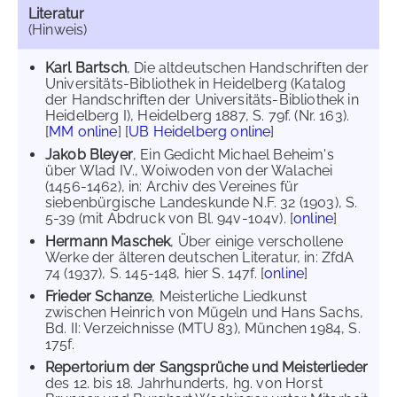
Literatur
(Hinweis)
Karl Bartsch
, Die altdeutschen Handschriften der
Universitäts-Bibliothek in Heidelberg (Katalog
der Handschriften der Universitäts-Bibliothek in
Heidelberg I), Heidelberg 1887, S. 79f. (Nr. 163).
[
MM online
] [
UB Heidelberg online
]
Jakob Bleyer
, Ein Gedicht Michael Beheim's
über Wlad IV., Woiwoden von der Walachei
(1456-1462), in: Archiv des Vereines für
siebenbürgische Landeskunde N.F. 32 (1903), S.
5-39 (mit Abdruck von Bl. 94v-104v). [
online
]
Hermann Maschek
, Über einige verschollene
Werke der älteren deutschen Literatur, in: ZfdA
74 (1937), S. 145-148, hier S. 147f. [
online
]
Frieder Schanze
, Meisterliche Liedkunst
zwischen Heinrich von Mügeln und Hans Sachs,
Bd. II: Verzeichnisse (MTU 83), München 1984, S.
175f.
Repertorium der Sangsprüche und Meisterlieder
des 12. bis 18. Jahrhunderts, hg. von Horst