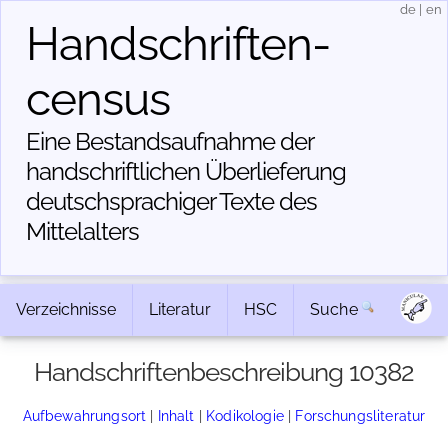
de
|
en
Handschriften­
census
Eine Bestandsaufnahme der
handschriftlichen Über­lieferung
deutschsprachiger Texte des
Mittelalters
Verzeichnisse
Literatur
HSC
Suche
Handschriftenbeschreibung 10382
Aufbewahrungsort
|
Inhalt
|
Kodikologie
|
Forschungsliteratur