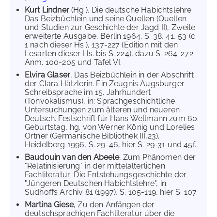
Kurt Lindner
(Hg.), Die deutsche Habichtslehre.
Das Beizbüchlein und seine Quellen (Quellen
und Studien zur Geschichte der Jagd II), Zweite
erweiterte Ausgabe, Berlin 1964, S. 38, 41, 53 (c.
1 nach dieser Hs.), 137-227 (Edition mit den
Lesarten dieser Hs. bis S. 224), dazu S. 264-272
Anm. 100-205 und Tafel VI.
Elvira Glaser
, Das Beizbüchlein in der Abschrift
der Clara Hätzlerin. Ein Zeugnis Augsburger
Schreibsprache im 15. Jahrhundert
(Tonvokalismus), in: Sprachgeschichtliche
Untersuchungen zum älteren und neueren
Deutsch. Festschrift für Hans Wellmann zum 60.
Geburtstag, hg. von Werner König und Lorelies
Ortner (Germanische Bibliothek III,23),
Heidelberg 1996, S. 29-46, hier S. 29-31 und 45f.
Baudouin van den Abeele
, Zum Phänomen der
"Relatinisierung" in der mittelalterlichen
Fachliteratur: Die Entstehungsgeschichte der
"Jüngeren Deutschen Habichtslehre", in:
Sudhoffs Archiv 81 (1997), S. 105-119, hier S. 107.
Martina Giese
, Zu den Anfängen der
deutschsprachigen Fachliteratur über die