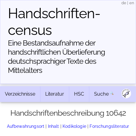
de
|
en
Handschriften­
census
Eine Bestandsaufnahme der
handschriftlichen Über­lieferung
deutschsprachiger Texte des
Mittelalters
Verzeichnisse
Literatur
HSC
Suche
Handschriftenbeschreibung 10642
Aufbewahrungsort
|
Inhalt
|
Kodikologie
|
Forschungsliteratur