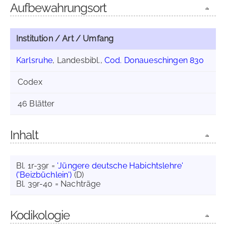
Aufbewahrungsort
Institution / Art / Umfang
Karlsruhe
, Landesbibl.,
Cod. Donaueschingen 830
Codex
46 Blätter
Inhalt
Bl. 1r-39r =
'Jüngere deutsche Habichtslehre'
('Beizbüchlein')
(D)
Bl. 39r-40 = Nachträge
Kodikologie