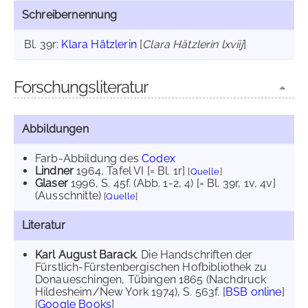
Schreibernennung
Bl. 39r:
Klara Hätzlerin
[
Clara Hätzlerin lxviij
]
Forschungsliteratur
Abbildungen
Farb-Abbildung des
Codex
Lindner
1964
, Tafel VI [= Bl. 1r]
[
Quelle
]
Glaser
1996
, S. 45f. (Abb. 1-2, 4) [= Bl. 39r, 1v, 4v]
(Ausschnitte)
[
Quelle
]
Literatur
Karl August Barack
, Die Handschriften der
Fürstlich-Fürstenbergischen Hofbibliothek zu
Donaueschingen, Tübingen 1865 (Nachdruck
Hildesheim/New York 1974), S. 563f. [
BSB online
]
[
Google Books
]