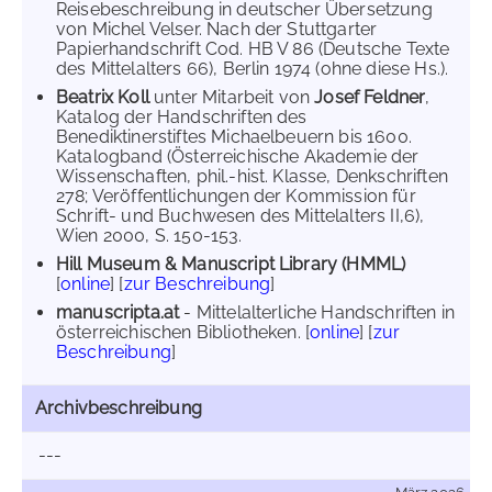
Reisebeschreibung in deutscher Übersetzung
von Michel Velser. Nach der Stuttgarter
Papierhandschrift Cod. HB V 86 (Deutsche Texte
des Mittelalters 66), Berlin 1974 (ohne diese Hs.).
Beatrix Koll
unter Mitarbeit von
Josef Feldner
,
Katalog der Handschriften des
Benediktinerstiftes Michaelbeuern bis 1600.
Katalogband (Österreichische Akademie der
Wissenschaften, phil.-hist. Klasse, Denkschriften
278; Veröffentlichungen der Kommission für
Schrift- und Buchwesen des Mittelalters II,6),
Wien 2000, S. 150-153.
Hill Museum & Manuscript Library (HMML)
[
online
] [
zur Beschreibung
]
manuscripta.at
- Mittelalterliche Handschriften in
österreichischen Bibliotheken. [
online
] [
zur
Beschreibung
]
Archivbeschreibung
---