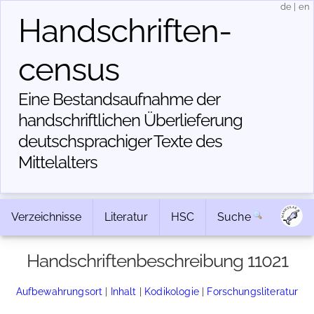
de
|
en
Handschriften­
census
Eine Bestandsaufnahme der
handschriftlichen Über­lieferung
deutschsprachiger Texte des
Mittelalters
Verzeichnisse
Literatur
HSC
Suche
Handschriftenbeschreibung 11021
Aufbewahrungsort
|
Inhalt
|
Kodikologie
|
Forschungsliteratur